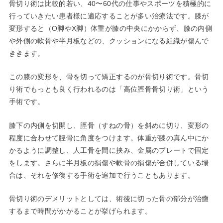
骨切り術は比較的若い、40〜60代の仕事やスポーツを積極的に
行っていきたい患者様に適応することが多い治療法です。膝が
変形すると（O脚やX脚）体重が膝の中央にかからず、膝の内側
や外側の軟骨や半月板などの、クッションになる組織が傷んで
ききます。
この膝の変形を、骨を切って矯正するのが骨切り術です。骨切
り術でもっとも良く行われるのは「高位脛骨骨切り術」という
手術です。
膝下の内側を切開し、脛骨（すねの骨）を斜めに切り、変形の
程度に合わせて脛骨に角度をつけます。体重が膝の真ん中にか
かるように調整し、人工骨を間に挟み、金属のプレートで固定
をします。さらに半月板の損傷や軟骨の損傷が合併している場
合は、それを修復する手術を追加で行うこともあります。
骨切り術のデメリットとしては、術後に切った骨の部分が治癒
するまで時間がかかることが挙げられます。