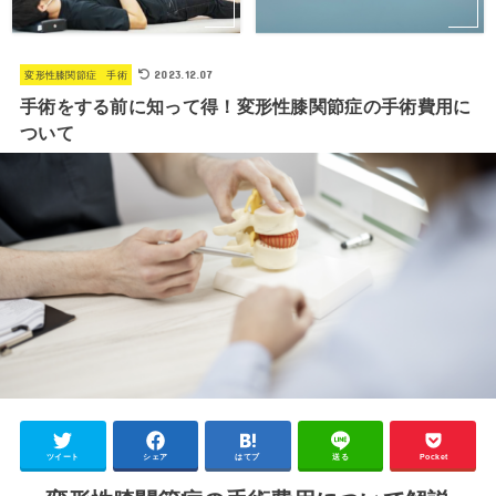
2023.12.07
変形性膝関節症 手術
手術をする前に知って得！変形性膝関節症の手術費用に
ついて
ツイート
シェア
はてブ
送る
Pocket