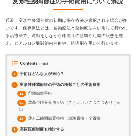
変形性膝関節症の手術費用について解説
通常、変形性膝関節症の初期は保存療法が選択される場合が多
いです。保存療法とは、運動療法と薬物療法を併用して行われ
る治療法で、運動をしながら膝周りの筋肉や組織の状態を整
え、ヒアルロン酸関節内注射や、鎮痛剤を用いて行います。
Contents
[
hide
]
手術はどんな人が適応？
1
変形性膝関節症の手術の種類ごとの手術費用
2
①関節鏡手術
2.1
②高位脛骨骨切り術（こういけいこつこつきりじゅ
2.2
つ）
③人工膝関節置換術（単顆置換・全置換）
2.3
高額医療制度も検討する
3