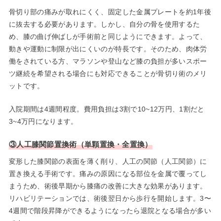
骨切り部の痛みが取れにくく、固定した金属プレートを約1年後
に抜去する必要があります。しかし、自分の骨を使用するた
め、膝の曲げ伸ばしが手術前と同じようにできます。よって、
動きや運動に制限が出にくいのが特長です。そのため、肉体労
働をされている方、マラソンや登山など膝の負担が多いスポー
ツ継続を希望される場合にも対応できることが骨切り術のメリ
ットです。
入院期間は4週間程度。費用負担は3割で10~12万円、1割だと
3~4万円になります。
③人工膝関節置換術（単顆置換・全置換）
変形した膝関節の表面を薄く削り、人工の関節（人工関節）に
置き換える手術です。痛みの原因になる部位を金属で覆ってし
まうため、術後早期から膝痛の改善に大きな効果があります。
リハビリテーションでは、術後翌日から歩行を開始します。3〜
4週間で階段昇降ができるようになったら退院となる場合が多い