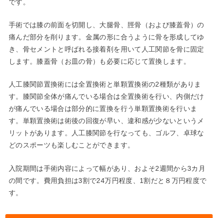
です。
手術では膝の前面を切開し、大腿骨、脛骨（および膝蓋骨）の
痛んだ部分を削ります。金属の形に合うように骨を形成してゆ
き、骨セメントと呼ばれる接着剤を用いて人工関節を骨に固定
します。膝蓋骨（お皿の骨）も必要に応じて置換します。
人工膝関節置換術には全置換術と単顆置換術の2種類がありま
す。膝関節全体が痛んでいる場合は全置換術を行い、内側だけ
が痛んでいる場合は部分的に置換を行う単顆置換術を行いま
す。単顆置換術は術後の回復が早い、違和感が少ないというメ
リットがあります。人工膝関節を行なっても、ゴルフ、卓球な
どのスポーツも楽しむことができます。
入院期間は手術内容によって幅があり、およそ2週間から3カ月
の間です。費用負担は3割で24万円程度、1割だと８万円程度で
す。