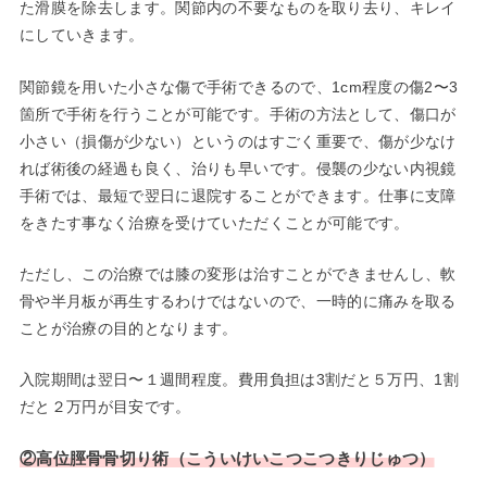
た滑膜を除去します。関節内の不要なものを取り去り、キレイ
にしていきます。
関節鏡を用いた小さな傷で手術できるので、1cm程度の傷2〜3
箇所で手術を行うことが可能です。手術の方法として、傷口が
小さい（損傷が少ない）というのはすごく重要で、傷が少なけ
れば術後の経過も良く、治りも早いです。侵襲の少ない内視鏡
手術では、最短で翌日に退院することができます。仕事に支障
をきたす事なく治療を受けていただくことが可能です。
ただし、この治療では膝の変形は治すことができませんし、軟
骨や半月板が再生するわけではないので、一時的に痛みを取る
ことが治療の目的となります。
入院期間は翌日〜１週間程度。費用負担は3割だと５万円、1割
だと２万円が目安です。
②高位脛骨骨切り術（こういけいこつこつきりじゅつ）