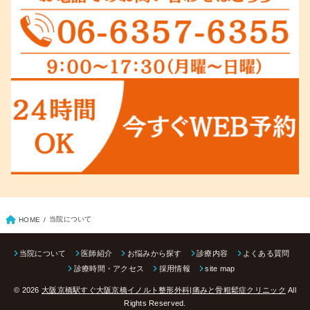
当院について
HOME
当院について
医師紹介
お悩みから探す
診療内容
よくある質問
診療時間・アクセス
採用情報
site map
© 2026
大阪京橋駅すぐ大阪京橋イノルト整形外科|痛みと骨粗鬆症クリニック
All
Rights Reserved.