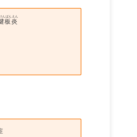
けんばんえん
腱板炎
症