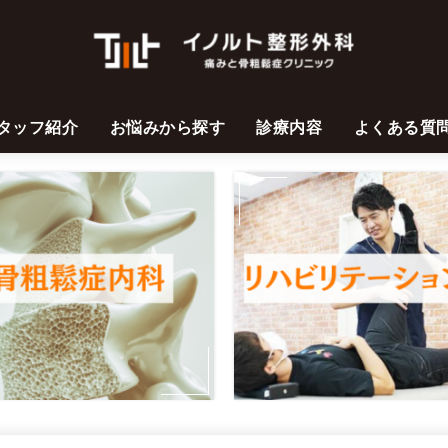
タッフ紹介
お悩みから探す
診療内容
よくある質
膝が痛い
腰が痛い
肩が痛い
首が痛い
お尻から足にかけて痛い
一般整形外科外来
スポーツ整形外科
リハビリテーション科
ハイドロリリース外来
体外衝撃波治療外来
ひざ再生医療外来
五十肩外来
骨粗鬆症外来
交通事故治療