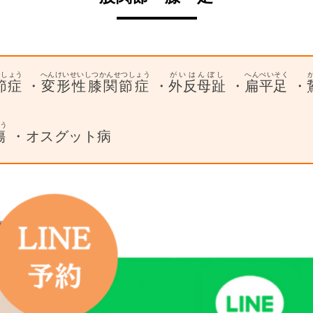
つしょう
へんけいせいしつかんせつしょう
がいはんぼし
へんぺいそく
節症
・
変形性膝関節症
・
外反母趾
・
扁平足
・
ょう
傷
・オスグット病