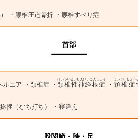
） ・腰椎圧迫骨折 ・腰椎すべり症
首部
けいついせいしんけいこんしょう
けいついしょう
ヘルニア ・頚椎症 ・
頚椎性神経根症
・
頚椎症
捻挫（むち打ち） ・寝違え
股関節・膝・足