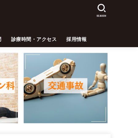
SEARCH
問
診療時間・アクセス
採用情報
医師
理学療法士
受付・事務
看護師
放射線技師