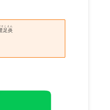
がそくえん
鵞足炎