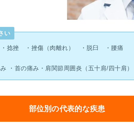
さい
 ・捻挫 ・挫傷（肉離れ） ・脱臼 ・腰痛
痛み ・首の痛み・肩関節周囲炎（五十肩/四十肩
部位別の代表的な疾患