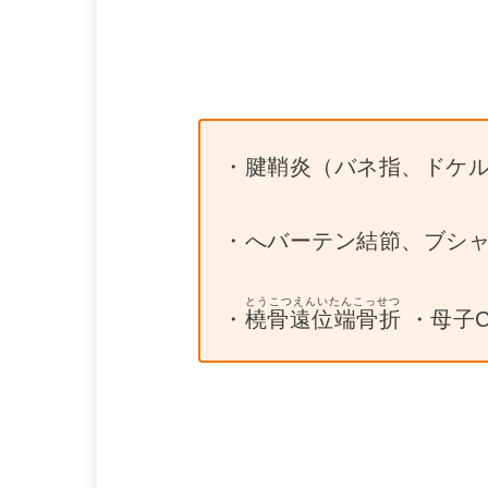
・腱鞘炎（バネ指、ドケル
・へバーテン結節、ブシャー
とうこつえんいたんこっせつ
・
橈骨遠位端骨折
・母子