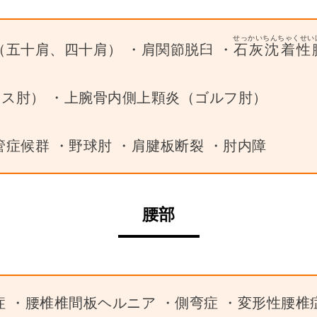
せっかいちんちゃくせい
（五十肩、四十肩） ・肩関節脱臼 ・
石灰沈着性
ス肘） ・上腕骨内側上顆炎（ゴルフ肘）
管症候群 ・野球肘 ・肩腱板断裂 ・肘内障
腰部
症 ・腰椎椎間板ヘルニア ・側弯症 ・変形性腰椎