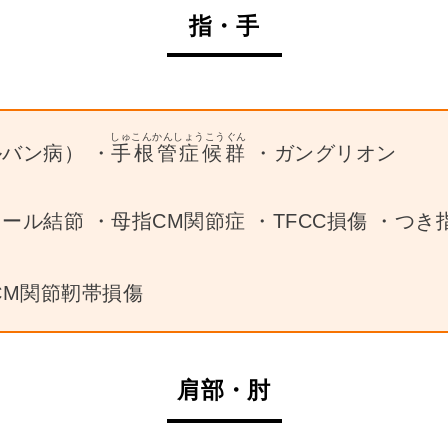
指・手
しゅこんかんしょうこうぐん
バン病） ・
手根管症候群
・ガングリオン
ル結節 ・母指CM関節症 ・TFCC損傷 ・つき
CM関節靭帯損傷
肩部・肘