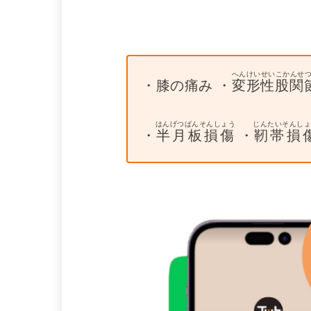
へんけいせいこかんせ
・膝の痛み ・
変形性股関
はんげつばんそんしょう
じんたいそんし
・
半月板損傷
・
靭帯損